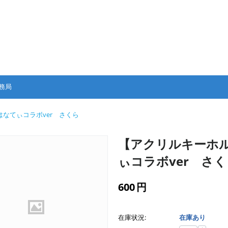
務局
なてぃコラボver さくら
【アクリルキーホ
ぃコラボver さ
600
円
在庫状況:
在庫あり